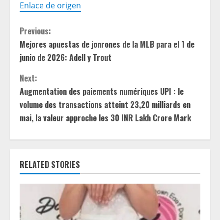
Enlace de origen
C
Previous:
Mejores apuestas de jonrones de la MLB para el 1 de
o
junio de 2026: Adell y Trout
n
Next:
t
Augmentation des paiements numériques UPI : le
volume des transactions atteint 23,20 milliards en
i
mai, la valeur approche les 30 INR Lakh Crore Mark
n
u
RELATED STORIES
e
R
e