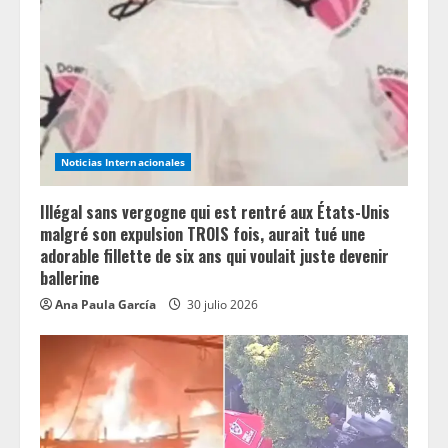
a
d
i
n
Noticias Internacionales
g
Illégal sans vergogne qui est rentré aux États-Unis
malgré son expulsion TROIS fois, aurait tué une
adorable fillette de six ans qui voulait juste devenir
ballerine
Ana Paula García
30 julio 2026