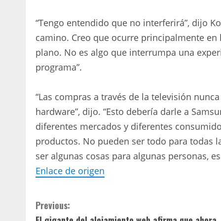
“Tengo entendido que no interferirá”, dijo Ko
camino. Creo que ocurre principalmente en 
plano. No es algo que interrumpa una experie
programa”.
“Las compras a través de la televisión nunc
hardware”, dijo. “Esto debería darle a Sams
diferentes mercados y diferentes consumido
productos. No pueden ser todo para todas 
ser algunas cosas para algunas personas, es 
Enlace de origen
C
Previous:
El gigante del alojamiento web afirma que ahora