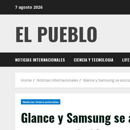
Skip
7 agosto 2026
to
content
EL PUEBLO
NOTICIAS INTERNACIONALES
CIENCIA Y TECNOLOGIA
LIF
Home
Noticias Internacionales
Glance y Samsung se asocian
Noticias Internacionales
Glance y Samsung se a