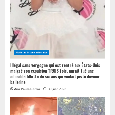
e
a
d
i
n
Noticias Internacionales
g
Illégal sans vergogne qui est rentré aux États-Unis
malgré son expulsion TROIS fois, aurait tué une
adorable fillette de six ans qui voulait juste devenir
ballerine
Ana Paula García
30 julio 2026