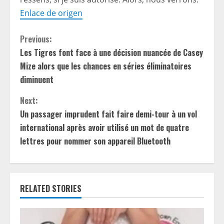
Enlace de origen
C
Previous:
Les Tigres font face à une décision nuancée de Casey
o
Mize alors que les chances en séries éliminatoires
n
diminuent
t
Next:
Un passager imprudent fait faire demi-tour à un vol
i
international après avoir utilisé un mot de quatre
lettres pour nommer son appareil Bluetooth
n
u
e
RELATED STORIES
R