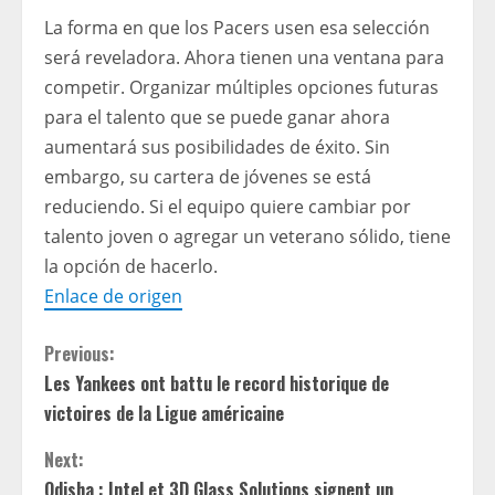
La forma en que los Pacers usen esa selección
será reveladora. Ahora tienen una ventana para
competir. Organizar múltiples opciones futuras
para el talento que se puede ganar ahora
aumentará sus posibilidades de éxito. Sin
embargo, su cartera de jóvenes se está
reduciendo. Si el equipo quiere cambiar por
talento joven o agregar un veterano sólido, tiene
la opción de hacerlo.
Enlace de origen
C
Previous:
Les Yankees ont battu le record historique de
o
victoires de la Ligue américaine
n
Next:
Odisha : Intel et 3D Glass Solutions signent un