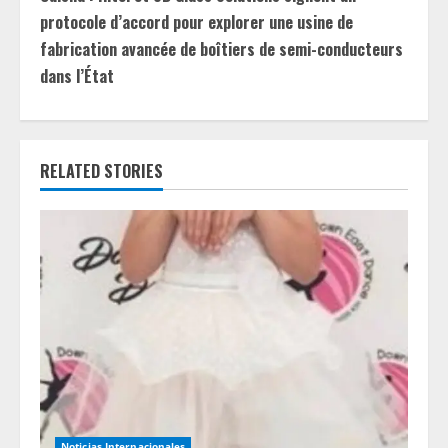
t
protocole d’accord pour explorer une usine de
i
fabrication avancée de boîtiers de semi-conducteurs
dans l’État
n
u
e
RELATED STORIES
R
e
a
d
i
n
Noticias Internacionales