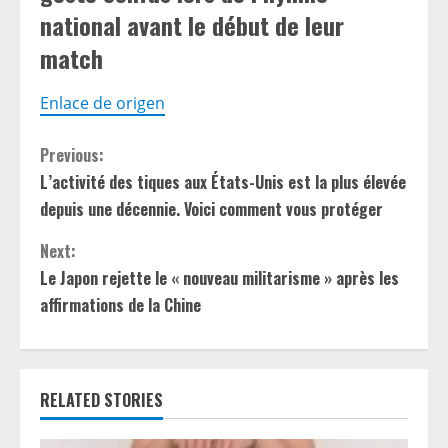
national avant le début de leur
match
Enlace de origen
C
Previous:
L’activité des tiques aux États-Unis est la plus élevée
o
depuis une décennie. Voici comment vous protéger
n
Next:
t
Le Japon rejette le « nouveau militarisme » après les
affirmations de la Chine
i
n
RELATED STORIES
u