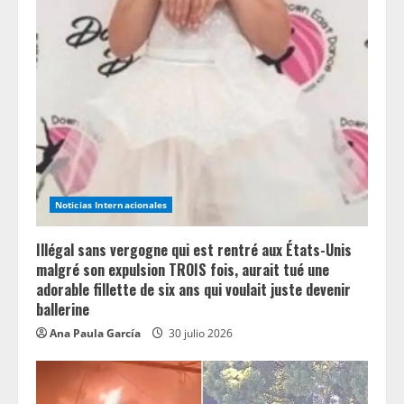
e
R
e
a
d
i
Noticias Internacionales
n
Illégal sans vergogne qui est rentré aux États-Unis
g
malgré son expulsion TROIS fois, aurait tué une
adorable fillette de six ans qui voulait juste devenir
ballerine
Ana Paula García
30 julio 2026