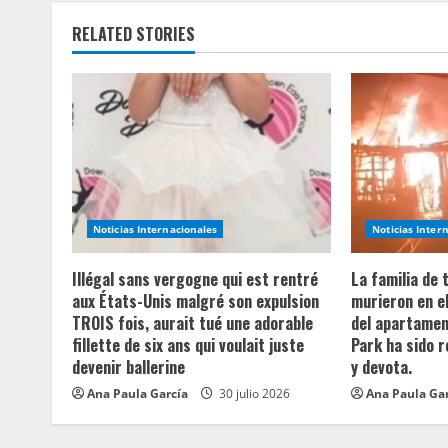
i
RELATED STORIES
n
u
e
R
e
Noticias Internacionales
Noticias Inter
a
Illégal sans vergogne qui est rentré
La familia de
aux États-Unis malgré son expulsion
murieron en e
d
TROIS fois, aurait tué une adorable
del apartament
fillette de six ans qui voulait juste
Park ha sido 
i
devenir ballerine
y devota.
n
Ana Paula García
30 julio 2026
Ana Paula Ga
g