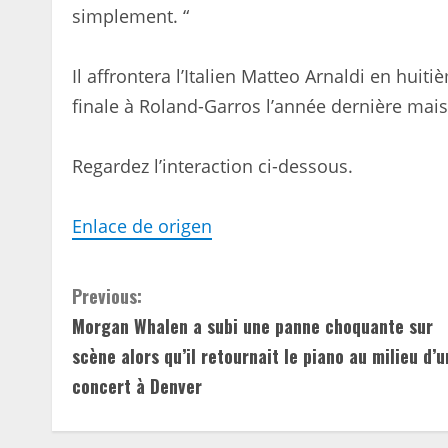
simplement. “
Il affrontera l’Italien Matteo Arnaldi en huiti
finale à Roland-Garros l’année dernière mai
Regardez l’interaction ci-dessous.
Enlace de origen
C
Previous:
Morgan Whalen a subi une panne choquante sur
o
scène alors qu’il retournait le piano au milieu d’u
n
concert à Denver
t