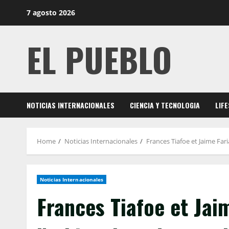
Skip
7 agosto 2026
to
content
EL PUEBLO
NOTICIAS INTERNACIONALES
CIENCIA Y TECNOLOGIA
LIF
Home
Noticias Internacionales
Frances Tiafoe et Jaime Far
Noticias Internacionales
Frances Tiafoe et Jai