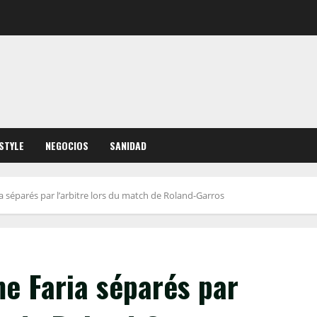
ESTYLE
NEGOCIOS
SANIDAD
ia séparés par l’arbitre lors du match de Roland-Garros
me Faria séparés par