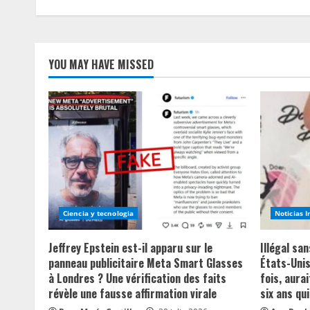
n
g
YOU MAY HAVE MISSED
Ciencia y tecnologia
Noticias 
Jeffrey Epstein est-il apparu sur le
Illégal sa
panneau publicitaire Meta Smart Glasses
États-Unis
à Londres ? Une vérification des faits
fois, aurai
révèle une fausse affirmation virale
six ans qui