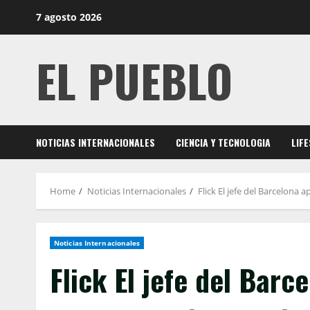
Skip
7 agosto 2026
to
content
EL PUEBLO
NOTICIAS INTERNACIONALES
CIENCIA Y TECNOLOGIA
LIF
Home
Noticias Internacionales
Flick El jefe del Barcelona 
Noticias Internacionales
Flick El jefe del Barc