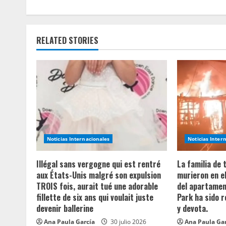
n
t
RELATED STORIES
i
n
u
e
R
Noticias Internacionales
Noticias Inter
e
Illégal sans vergogne qui est rentré
La familia de
a
aux États-Unis malgré son expulsion
murieron en e
TROIS fois, aurait tué une adorable
del apartament
d
fillette de six ans qui voulait juste
Park ha sido 
devenir ballerine
y devota.
i
Ana Paula García
30 julio 2026
Ana Paula Ga