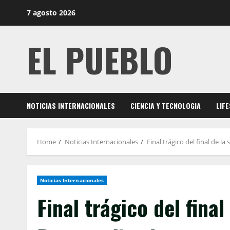
Skip
7 agosto 2026
to
content
EL PUEBLO
NOTICIAS INTERNACIONALES
CIENCIA Y TECNOLOGIA
LIF
Home
Noticias Internacionales
Final trágico del final de la
Noticias Internacionales
Final trágico del final