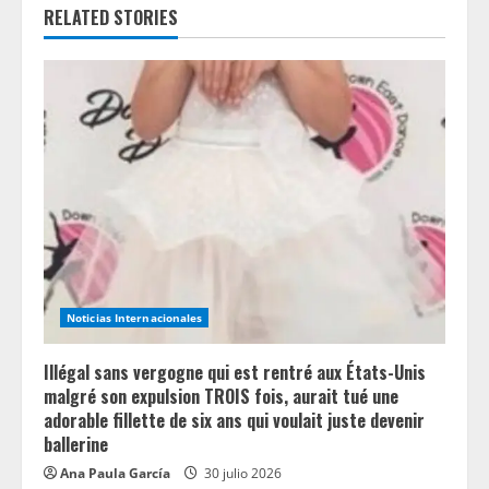
u
RELATED STORIES
e
R
e
a
d
i
n
Noticias Internacionales
g
Illégal sans vergogne qui est rentré aux États-Unis
malgré son expulsion TROIS fois, aurait tué une
adorable fillette de six ans qui voulait juste devenir
ballerine
Ana Paula García
30 julio 2026