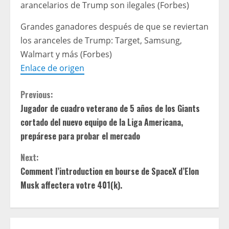
arancelarios de Trump son ilegales (Forbes)
Grandes ganadores después de que se reviertan
los aranceles de Trump: Target, Samsung,
Walmart y más (Forbes)
Enlace de origen
C
Previous:
Jugador de cuadro veterano de 5 años de los Giants
o
cortado del nuevo equipo de la Liga Americana,
n
prepárese para probar el mercado
t
Next:
Comment l’introduction en bourse de SpaceX d’Elon
i
Musk affectera votre 401(k).
n
u