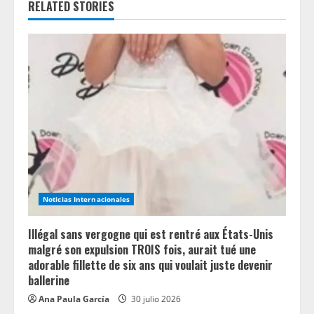
RELATED STORIES
e
R
e
a
d
i
n
Noticias Internacionales
g
Illégal sans vergogne qui est rentré aux États-Unis
malgré son expulsion TROIS fois, aurait tué une
adorable fillette de six ans qui voulait juste devenir
ballerine
Ana Paula García
30 julio 2026