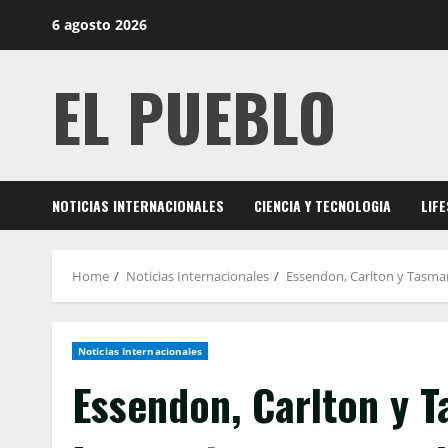
Skip
6 agosto 2026
to
content
EL PUEBLO
NOTICIAS INTERNACIONALES
CIENCIA Y TECNOLOGIA
LIF
Home
Noticias Internacionales
Essendon, Carlton y Tasman
Noticias Internacionales
Essendon, Carlton y T