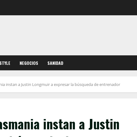
ESTYLE
NEGOCIOS
SANIDAD
ia instan a Justin Longmuir a expresar la búsqueda de entrenador
asmania instan a Justin