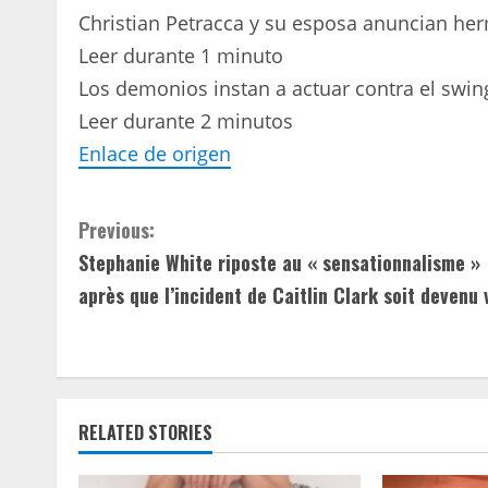
Christian Petracca y su esposa anuncian her
Leer durante 1 minuto
Los demonios instan a actuar contra el swi
Leer durante 2 minutos
Enlace de origen
C
Previous:
Stephanie White riposte au « sensationnalisme »
o
après que l’incident de Caitlin Clark soit devenu 
n
t
i
RELATED STORIES
n