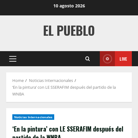
Skip
10 agosto 2026
to
content
EL PUEBLO
LIVE
Primary
Menu
Home
Noticias Internacionales
‘En la pintura’ con LE SSERAFIM después del partido de la
WNBA
Noticias Internacionales
‘En la pintura’ con LE SSERAFIM después del
partido de la WNBA