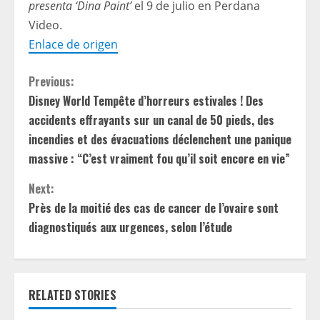
presenta ‘Dina Paint’
el 9 de julio en Perdana
Video.
Enlace de origen
C
Previous:
Disney World Tempête d’horreurs estivales ! Des
o
accidents effrayants sur un canal de 50 pieds, des
n
incendies et des évacuations déclenchent une panique
massive : “C’est vraiment fou qu’il soit encore en vie”
t
Next:
i
Près de la moitié des cas de cancer de l’ovaire sont
diagnostiqués aux urgences, selon l’étude
n
u
e
RELATED STORIES