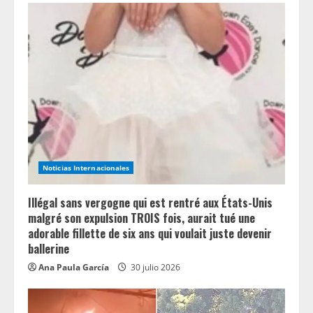
R
e
a
d
i
n
Noticias Internacionales
g
Illégal sans vergogne qui est rentré aux États-Unis
malgré son expulsion TROIS fois, aurait tué une
adorable fillette de six ans qui voulait juste devenir
ballerine
Ana Paula García
30 julio 2026