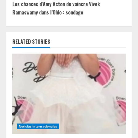
Les chances d’Amy Acton de vaincre Vivek
i
Ramaswamy dans l’Ohio : sondage
n
u
RELATED STORIES
e
R
e
a
d
i
n
Noticias Internacionales