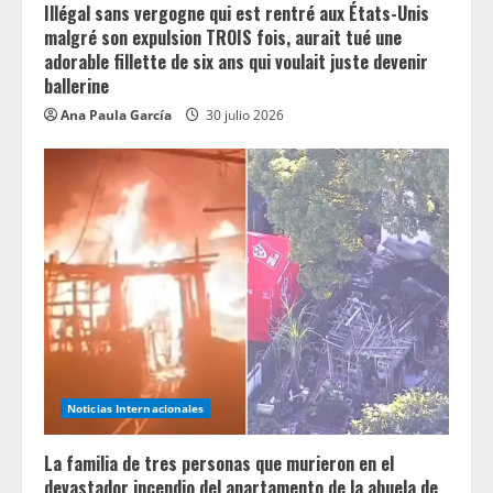
g
Illégal sans vergogne qui est rentré aux États-Unis
malgré son expulsion TROIS fois, aurait tué une
adorable fillette de six ans qui voulait juste devenir
ballerine
Ana Paula García
30 julio 2026
Noticias Internacionales
La familia de tres personas que murieron en el
devastador incendio del apartamento de la abuela de