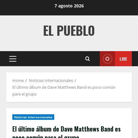
Skip
7 agosto 2026
to
content
EL PUEBLO
LIVE
Primary
Menu
Home
Noticias Internacionales
El último álbum de Dave Matthews Band es poco común
para el grupo
Noticias Internacionales
El último álbum de Dave Matthews Band es
poco común para el grupo