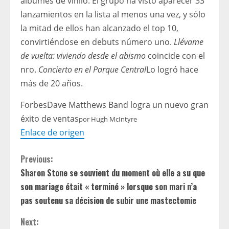
álbumes de vinilo. El grupo ha visto aparecer 33
lanzamientos en la lista al menos una vez, y sólo
la mitad de ellos han alcanzado el top 10,
convirtiéndose en debuts número uno.
Llévame
de vuelta: viviendo desde el abismo
coincide con el
nro.
Concierto en el Parque Central
Lo logró hace
más de 20 años.
Forbes
Dave Matthews Band logra un nuevo gran
éxito de ventas
por
Hugh McIntyre
Enlace de origen
C
Previous:
Sharon Stone se souvient du moment où elle a su que
o
son mariage était « terminé » lorsque son mari n’a
n
pas soutenu sa décision de subir une mastectomie
t
Next: