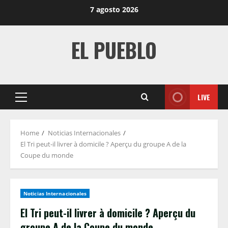
Skip
7 agosto 2026
to
content
EL PUEBLO
LIVE
Primary
Menu
Home
Noticias Internacionales
El Tri peut-il livrer à domicile ? Aperçu du groupe A de la
Coupe du monde
Noticias Internacionales
El Tri peut-il livrer à domicile ? Aperçu du
groupe A de la Coupe du monde