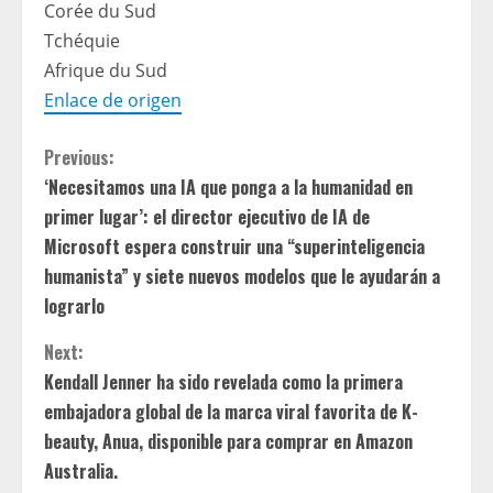
Corée du Sud
Tchéquie
Afrique du Sud
Enlace de origen
C
Previous:
‘Necesitamos una IA que ponga a la humanidad en
o
primer lugar’: el director ejecutivo de IA de
n
Microsoft espera construir una “superinteligencia
humanista” y siete nuevos modelos que le ayudarán a
t
lograrlo
i
Next:
Kendall Jenner ha sido revelada como la primera
n
embajadora global de la marca viral favorita de K-
u
beauty, Anua, disponible para comprar en Amazon
Australia.
e