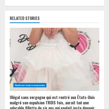
R
e
RELATED STORIES
a
d
i
n
g
Noticias Internacionales
Illégal sans vergogne qui est rentré aux États-Unis
malgré son expulsion TROIS fois, aurait tué une
adorable fillette de six ans qui voulait juste devenir