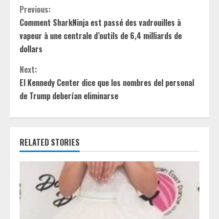
C
Previous:
Comment SharkNinja est passé des vadrouilles à
o
vapeur à une centrale d’outils de 6,4 milliards de
n
dollars
t
Next:
El Kennedy Center dice que los nombres del personal
i
de Trump deberían eliminarse
n
u
RELATED STORIES
e
R
e
a