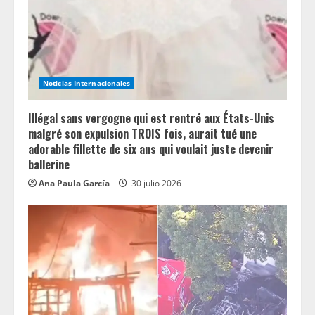
d
i
n
Noticias Internacionales
g
Illégal sans vergogne qui est rentré aux États-Unis
malgré son expulsion TROIS fois, aurait tué une
adorable fillette de six ans qui voulait juste devenir
ballerine
Ana Paula García
30 julio 2026