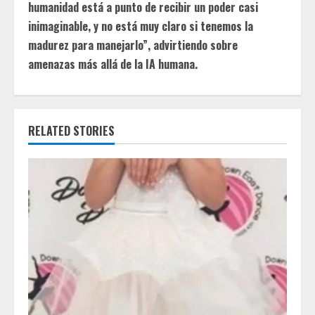
i
humanidad está a punto de recibir un poder casi
inimaginable, y no está muy claro si tenemos la
n
madurez para manejarlo”, advirtiendo sobre
u
amenazas más allá de la IA humana.
e
R
RELATED STORIES
e
a
d
i
n
g