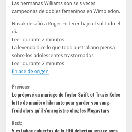
Las hermanas Williams son seis veces
campeonas de dobles femeninos en Wimbledon.
Novak desafió a Roger Federer bajo el sol todo el
día
Leer durante 2 minutos
La leyenda dice lo que todo australiano piensa
sobre los adolescentes trastornados
Leer durante 2 minutos
Enlace de origen
C
Previous:
Le préposé au mariage de Taylor Swift et Travis Kelce
o
lutte de manière hilarante pour garder son sang-
n
froid alors qu’il s’enregistre chez les Megastars
t
Next:
5 estadios cubiertos de la FIFA deberían usarse para