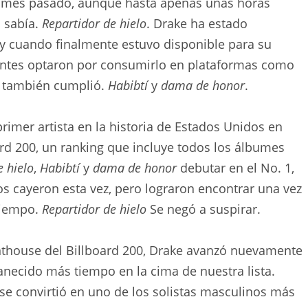
l mes pasado, aunque hasta apenas unas horas
o sabía.
Repartidor de hielo
. Drake ha estado
y cuando finalmente estuvo disponible para su
entes optaron por consumirlo en plataformas como
se también cumplió.
Habibtí
y
dama de honor
.
rimer artista en la historia de Estados Unidos en
ard 200, un ranking que incluye todos los álbumes
e hielo
,
Habibtí
y
dama de honor
debutar en el No. 1,
los cayeron esta vez, pero lograron encontrar una vez
tiempo.
Repartidor de hielo
Se negó a suspirar.
enthouse del Billboard 200, Drake avanzó nuevamente
anecido más tiempo en la cima de nuestra lista.
se convirtió en uno de los solistas masculinos más