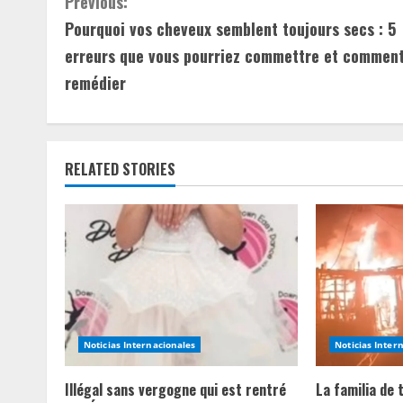
C
Previous:
Pourquoi vos cheveux semblent toujours secs : 5
o
erreurs que vous pourriez commettre et comment
n
remédier
t
i
RELATED STORIES
n
u
e
R
e
Noticias Internacionales
Noticias Inter
a
Illégal sans vergogne qui est rentré
La familia de