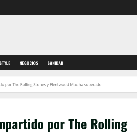
ESTYLE
NEGOCIOS
SANIDAD
tido por The Rolling Stones y Fleetwood Mac ha superado
ompartido por The Rolling