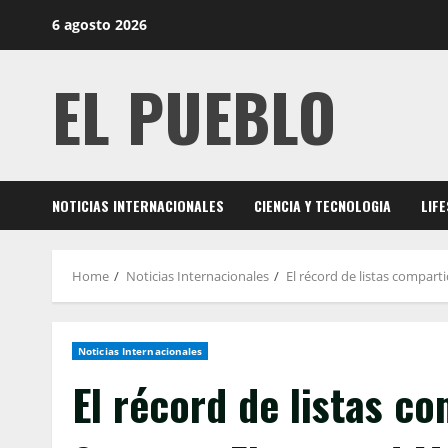
Skip
6 agosto 2026
to
content
EL PUEBLO
NOTICIAS INTERNACIONALES
CIENCIA Y TECNOLOGIA
LIF
Home
Noticias Internacionales
El récord de listas compar
Noticias Internacionales
El récord de listas c