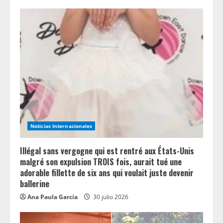
e
R
e
a
d
i
Noticias Internacionales
n
Illégal sans vergogne qui est rentré aux États-Unis
g
malgré son expulsion TROIS fois, aurait tué une
adorable fillette de six ans qui voulait juste devenir
ballerine
Ana Paula García
30 julio 2026