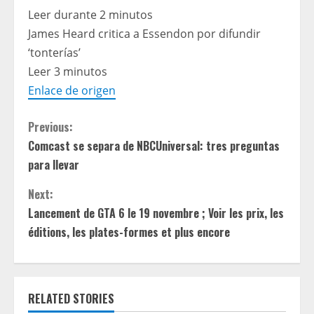
Leer durante 2 minutos
James Heard critica a Essendon por difundir
‘tonterías’
Leer 3 minutos
Enlace de origen
C
Previous:
Comcast se separa de NBCUniversal: tres preguntas
o
para llevar
n
Next:
t
Lancement de GTA 6 le 19 novembre ; Voir les prix, les
éditions, les plates-formes et plus encore
i
n
RELATED STORIES
u