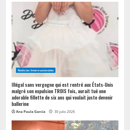
e
a
d
i
n
g
Noticias Internacionales
Illégal sans vergogne qui est rentré aux États-Unis
malgré son expulsion TROIS fois, aurait tué une
adorable fillette de six ans qui voulait juste devenir
ballerine
Ana Paula García
30 julio 2026