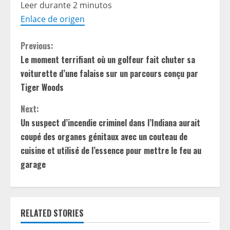
Leer durante 2 minutos
Enlace de origen
C
Previous:
Le moment terrifiant où un golfeur fait chuter sa
o
voiturette d’une falaise sur un parcours conçu par
n
Tiger Woods
t
Next:
Un suspect d’incendie criminel dans l’Indiana aurait
i
coupé des organes génitaux avec un couteau de
cuisine et utilisé de l’essence pour mettre le feu au
n
garage
u
e
RELATED STORIES
R