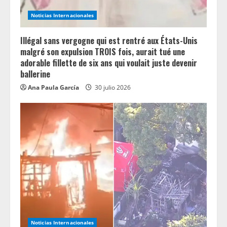
n
Noticias Internacionales
g
Illégal sans vergogne qui est rentré aux États-Unis
malgré son expulsion TROIS fois, aurait tué une
adorable fillette de six ans qui voulait juste devenir
ballerine
Ana Paula García
30 julio 2026
Noticias Internacionales