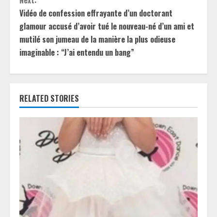
Next:
t
Vidéo de confession effrayante d’un doctorant
glamour accusé d’avoir tué le nouveau-né d’un ami et
i
mutilé son jumeau de la manière la plus odieuse
imaginable : “J’ai entendu un bang”
n
u
e
RELATED STORIES
R
e
a
d
i