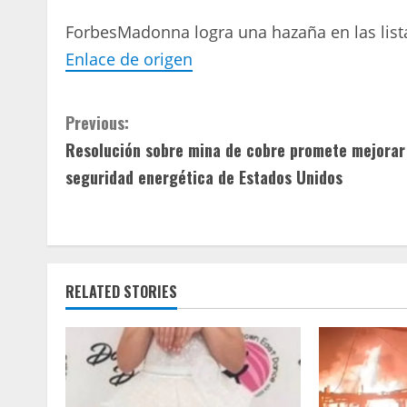
Forbes
Madonna logra una hazaña en las list
Enlace de origen
C
Previous:
Resolución sobre mina de cobre promete mejorar
o
seguridad energética de Estados Unidos
n
t
i
RELATED STORIES
n
u
e