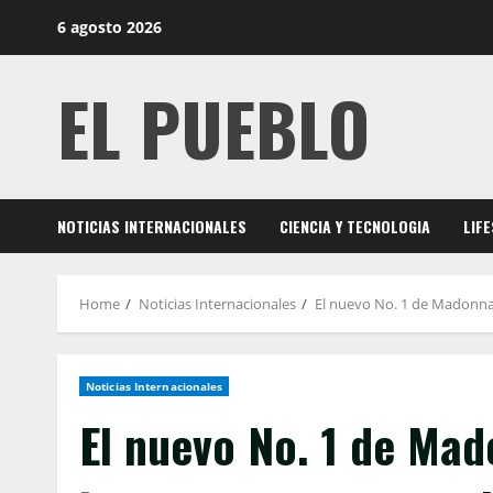
Skip
6 agosto 2026
to
content
EL PUEBLO
NOTICIAS INTERNACIONALES
CIENCIA Y TECNOLOGIA
LIF
Home
Noticias Internacionales
El nuevo No. 1 de Madonna
Noticias Internacionales
El nuevo No. 1 de Ma