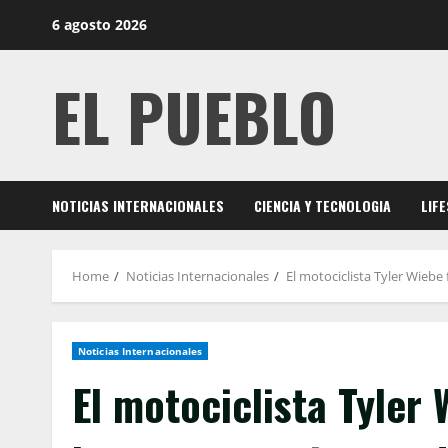
Skip
6 agosto 2026
to
content
EL PUEBLO
NOTICIAS INTERNACIONALES
CIENCIA Y TECNOLOGIA
LIF
Home
Noticias Internacionales
El motociclista Tyler Wieb
Noticias Internacionales
El motociclista Tyler