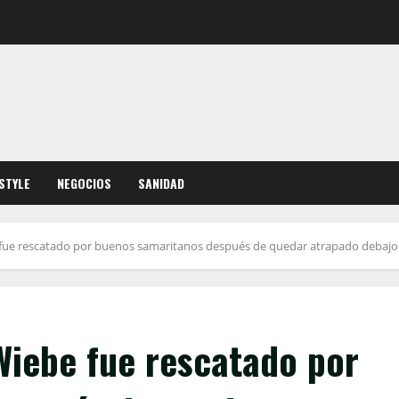
ESTYLE
NEGOCIOS
SANIDAD
e fue rescatado por buenos samaritanos después de quedar atrapado debajo
 Wiebe fue rescatado por