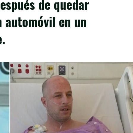
espués de quedar
n automóvil en un
e.