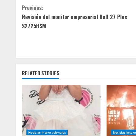
C
Previous:
Revisión del monitor empresarial Dell 27 Plus
o
S2725HSM
n
t
i
n
RELATED STORIES
u
e
R
e
Noticias Internacionales
Noticias Inter