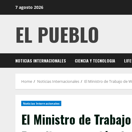
Skip
7 agosto 2026
to
content
EL PUEBLO
NOTICIAS INTERNACIONALES
CIENCIA Y TECNOLOGIA
LIF
Home
Noticias Internacionales
El Ministro de Trabajo de W
Noticias Internacionales
El Ministro de Trabaj