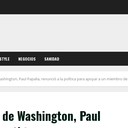
ESTYLE
NEGOCIOS
SANIDAD
ashington, Paul Papalia, renunció a la política para apoyar a un miembro d
o de Washington, Paul