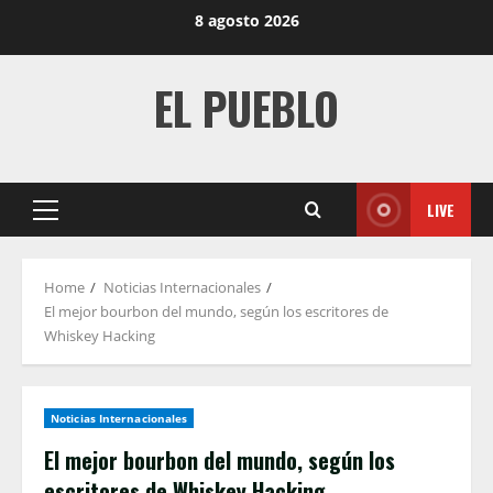
Skip
8 agosto 2026
to
content
EL PUEBLO
LIVE
Primary
Menu
Home
Noticias Internacionales
El mejor bourbon del mundo, según los escritores de
Whiskey Hacking
Noticias Internacionales
El mejor bourbon del mundo, según los
escritores de Whiskey Hacking