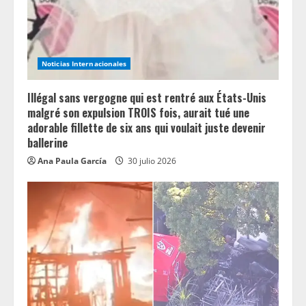
d
i
n
Noticias Internacionales
g
Illégal sans vergogne qui est rentré aux États-Unis
malgré son expulsion TROIS fois, aurait tué une
adorable fillette de six ans qui voulait juste devenir
ballerine
Ana Paula García
30 julio 2026