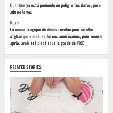
C
Quantum ya está poniendo en peligro tus datos, pero
o
aún no lo ves
n
Next:
t
La cause tragique du décès révélée pour un allié
afghan qui a aidé les forces américaines, pour mourir
i
après avoir été placé sous la garde de l’ICE
n
u
RELATED STORIES
e
R
e
a