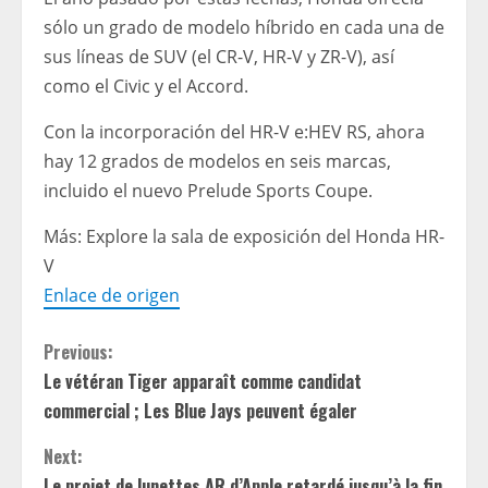
sólo un grado de modelo híbrido en cada una de
sus líneas de SUV (el CR-V, HR-V y ZR-V), así
como el Civic y el Accord.
Con la incorporación del HR-V e:HEV RS, ahora
hay 12 grados de modelos en seis marcas,
incluido el nuevo Prelude Sports Coupe.
Más: Explore la sala de exposición del Honda HR-
V
Enlace de origen
C
Previous:
Le vétéran Tiger apparaît comme candidat
o
commercial ; Les Blue Jays peuvent égaler
n
Next:
Le projet de lunettes AR d’Apple retardé jusqu’à la fin