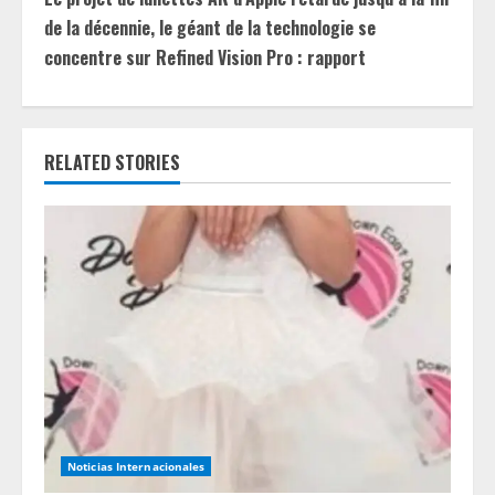
t
de la décennie, le géant de la technologie se
i
concentre sur Refined Vision Pro : rapport
n
u
RELATED STORIES
e
R
e
a
d
i
n
Noticias Internacionales