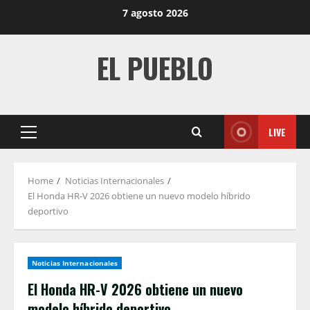
Skip
7 agosto 2026
to
content
EL PUEBLO
LIVE
Primary
Menu
Home
Noticias Internacionales
El Honda HR-V 2026 obtiene un nuevo modelo híbrido
deportivo
Noticias Internacionales
El Honda HR-V 2026 obtiene un nuevo
modelo híbrido deportivo