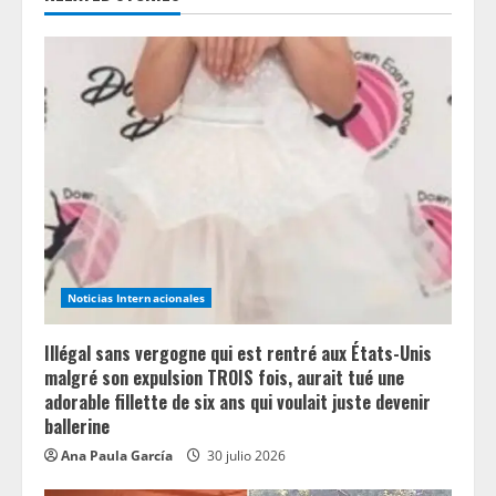
u
e
R
e
a
d
i
Noticias Internacionales
n
Illégal sans vergogne qui est rentré aux États-Unis
g
malgré son expulsion TROIS fois, aurait tué une
adorable fillette de six ans qui voulait juste devenir
ballerine
Ana Paula García
30 julio 2026