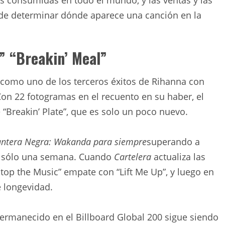
ás consumidas en todo el mundo, y las ventas y las
de determinar dónde aparece una canción en la
” “Breakin’ Meal”
 como uno de los terceros éxitos de Rihanna con
Con 22 fotogramas en el recuento en su haber, el
 “Breakin’ Plate”, que es solo un poco nuevo.
ntera Negra: Wakanda para siempre
superando a
or sólo una semana. Cuando
Cartelera
actualiza las
Stop the Music” empate con “Lift Me Up”, y luego en
e longevidad.
rmanecido en el Billboard Global 200 sigue siendo