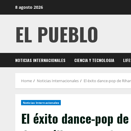
Skip
8 agosto 2026
to
content
EL PUEBLO
NOTICIAS INTERNACIONALES
CIENCIA Y TECNOLOGIA
LIF
Home
Noticias Internacionales
El éxito dance-pop de Rihan
Noticias Internacionales
El éxito dance-pop de