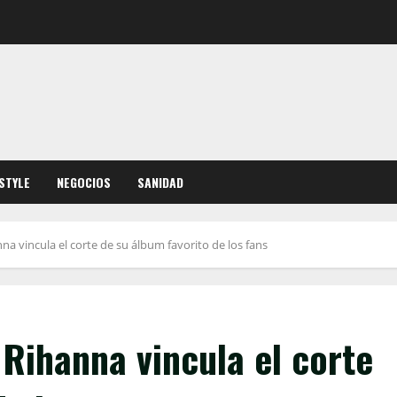
ESTYLE
NEGOCIOS
SANIDAD
na vincula el corte de su álbum favorito de los fans
 Rihanna vincula el corte