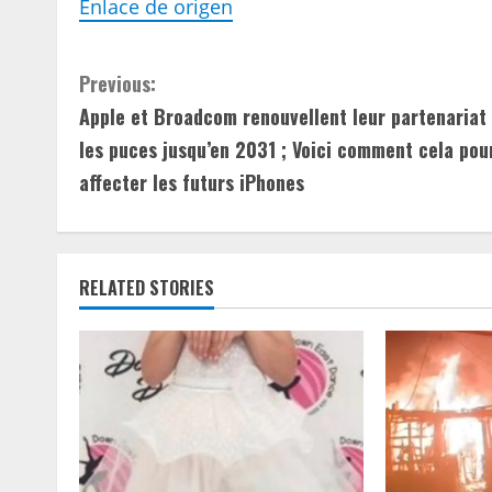
Enlace de origen
C
Previous:
Apple et Broadcom renouvellent leur partenariat
o
les puces jusqu’en 2031 ; Voici comment cela pou
n
affecter les futurs iPhones
t
i
RELATED STORIES
n
u
e
R