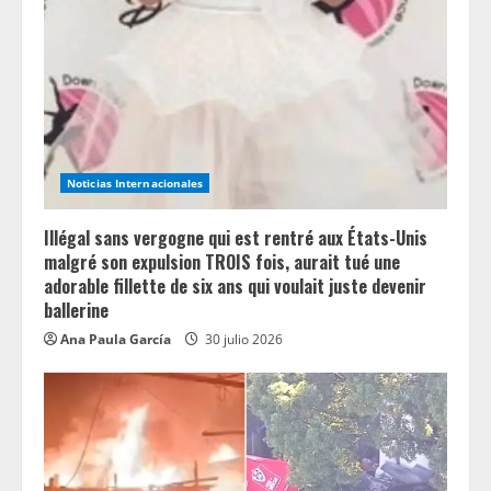
a
d
i
n
Noticias Internacionales
g
Illégal sans vergogne qui est rentré aux États-Unis
malgré son expulsion TROIS fois, aurait tué une
adorable fillette de six ans qui voulait juste devenir
ballerine
Ana Paula García
30 julio 2026