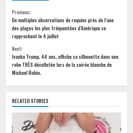
C
Previous:
De multiples observations de requins près de l’une
o
des plages les plus fréquentées d’Amérique se
n
rapprochent le 4 juillet
t
Next:
Ivanka Trump, 44 ans, affiche sa silhouette dans une
i
robe TRÈS décolletée lors de la soirée blanche de
Michael Rubin.
n
u
e
RELATED STORIES
R
e