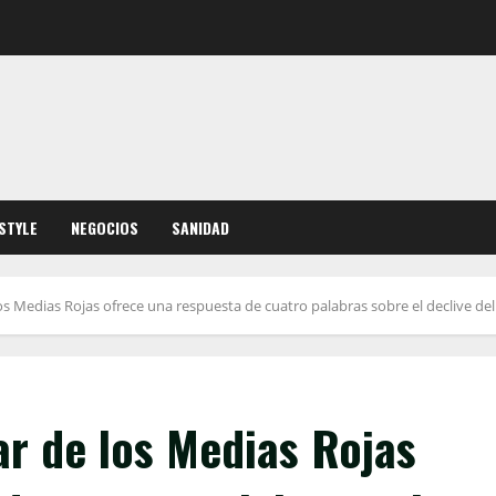
ESTYLE
NEGOCIOS
SANIDAD
 los Medias Rojas ofrece una respuesta de cuatro palabras sobre el declive d
ar de los Medias Rojas