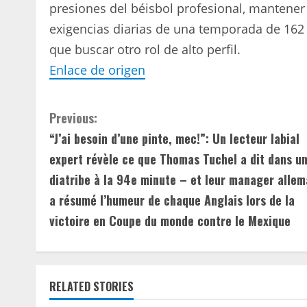
presiones del béisbol profesional, mantener la
exigencias diarias de una temporada de 162 
que buscar otro rol de alto perfil.
Enlace de origen
C
Previous:
“J’ai besoin d’une pinte, mec!”: Un lecteur labial
o
expert révèle ce que Thomas Tuchel a dit dans u
n
diatribe à la 94e minute – et leur manager alle
a résumé l’humeur de chaque Anglais lors de la
t
victoire en Coupe du monde contre le Mexique
i
n
u
RELATED STORIES