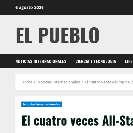
Skip
6 agosto 2026
to
content
EL PUEBLO
NOTICIAS INTERNACIONALES
CIENCIA Y TECNOLOGIA
LIF
Home
Noticias Internacionales
El cuatro veces All-Star de
Noticias Internacionales
El cuatro veces All-St