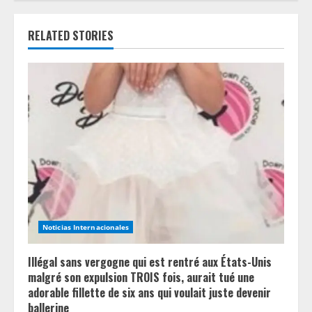
u
e
RELATED STORIES
R
e
a
d
i
n
Noticias Internacionales
g
Illégal sans vergogne qui est rentré aux États-Unis
malgré son expulsion TROIS fois, aurait tué une
adorable fillette de six ans qui voulait juste devenir
ballerine