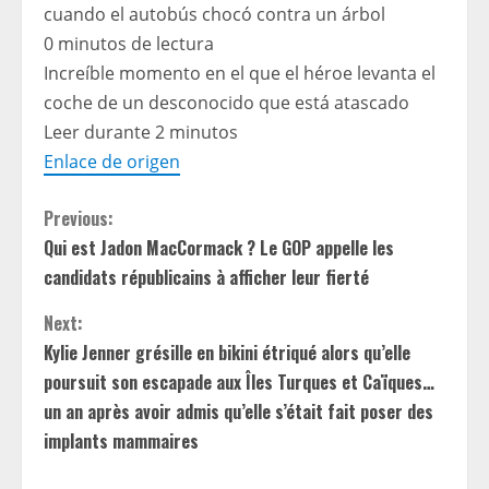
cuando el autobús chocó contra un árbol
0 minutos de lectura
Increíble momento en el que el héroe levanta el
coche de un desconocido que está atascado
Leer durante 2 minutos
Enlace de origen
C
Previous:
Qui est Jadon MacCormack ? Le GOP appelle les
o
candidats républicains à afficher leur fierté
n
Next:
t
Kylie Jenner grésille en bikini étriqué alors qu’elle
poursuit son escapade aux Îles Turques et Caïques…
i
un an après avoir admis qu’elle s’était fait poser des
implants mammaires
n