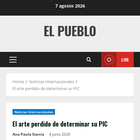
Skip
7 agosto 2026
to
content
EL PUEBLO
LIVE
Primary
Menu
Home
Noticias Internacionales
El arte perdido de determinar su PIC
Noticias Internacionales
El arte perdido de determinar su PIC
Ana Paula García
4 junio 2026