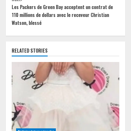
t
Les Packers de Green Bay acceptent un contrat de
110 millions de dollars avec le receveur Christian
i
Watson, blessé
n
u
RELATED STORIES
e
R
e
a
d
i
Noticias Internacionales