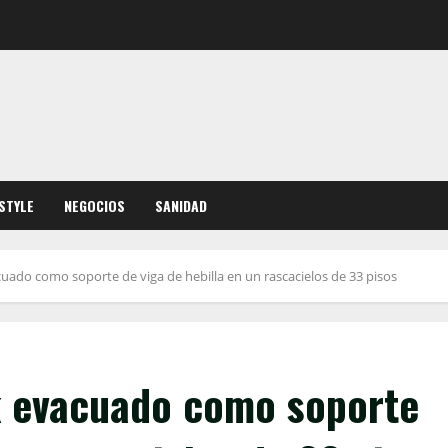
ESTYLE
NEGOCIOS
SANIDAD
cuado como soporte de viga de hebilla en un rascacielos de 33 pisos
rk evacuado como soporte