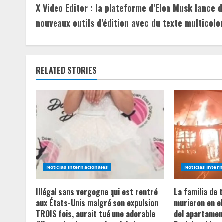
X Video Editor : la plateforme d’Elon Musk lance 
o
nouveaux outils d’édition avec du texte multicolo
n
t
RELATED STORIES
i
n
u
e
R
Noticias Internacionales
Noticias Inter
e
Illégal sans vergogne qui est rentré
La familia de
a
aux États-Unis malgré son expulsion
murieron en e
TROIS fois, aurait tué une adorable
del apartament