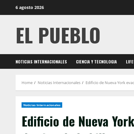
Skip
6 agosto 2026
to
content
EL PUEBLO
NOTICIAS INTERNACIONALES
CIENCIA Y TECNOLOGIA
LIF
Home
Noticias Internacionales
Edificio de Nueva York eva
Noticias Internacionales
Edificio de Nueva Yo