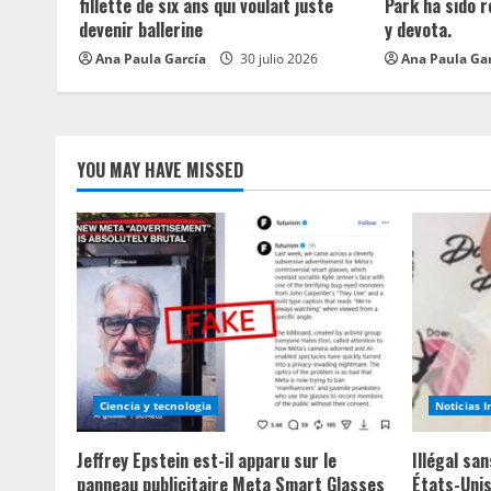
d
fillette de six ans qui voulait juste
Park ha sido 
devenir ballerine
y devota.
i
Ana Paula García
30 julio 2026
Ana Paula Ga
n
g
YOU MAY HAVE MISSED
Ciencia y tecnologia
Noticias 
Jeffrey Epstein est-il apparu sur le
Illégal sa
panneau publicitaire Meta Smart Glasses
États-Unis