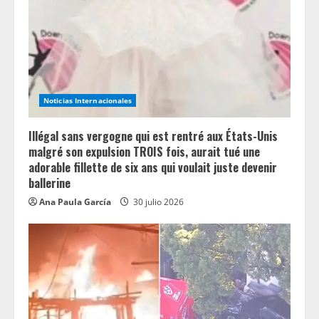
e
a
d
i
Noticias Internacionales
n
Illégal sans vergogne qui est rentré aux États-Unis
g
malgré son expulsion TROIS fois, aurait tué une
adorable fillette de six ans qui voulait juste devenir
ballerine
Ana Paula García
30 julio 2026