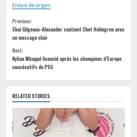
Enlace de origen
C
Previous:
Shai Gilgeous-Alexander soutient Chet Holmgren avec
o
un message clair
n
Next:
t
Kylian Mbappé licencié après les champions d’Europe
consécutifs du PSG
i
n
RELATED STORIES
u
e
R