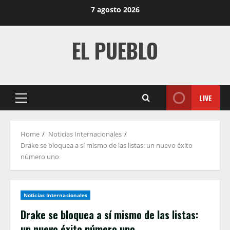
Skip
7 agosto 2026
to
content
EL PUEBLO
LIVE
Primary
Menu
Home
Noticias Internacionales
Drake se bloquea a sí mismo de las listas: un nuevo éxito
número uno
Noticias Internacionales
Drake se bloquea a sí mismo de las listas:
un nuevo éxito número uno