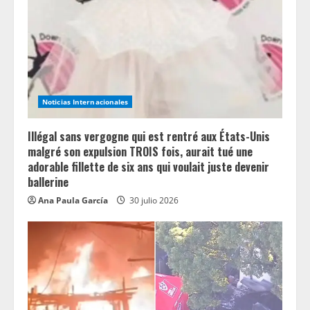
e
a
d
i
Noticias Internacionales
n
Illégal sans vergogne qui est rentré aux États-Unis
g
malgré son expulsion TROIS fois, aurait tué une
adorable fillette de six ans qui voulait juste devenir
ballerine
Ana Paula García
30 julio 2026