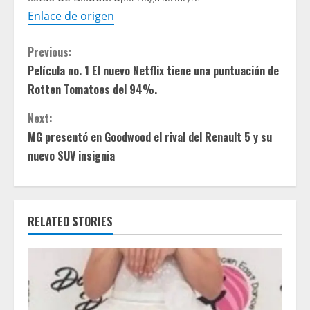
Enlace de origen
C
Previous:
Película no. 1 El nuevo Netflix tiene una puntuación de
o
Rotten Tomatoes del 94%.
n
Next:
t
MG presentó en Goodwood el rival del Renault 5 y su
nuevo SUV insignia
i
n
RELATED STORIES
u
e
R