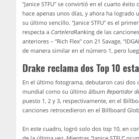
“Janice STFU” se convirtió en el cuarto éxito
hace apenas unos días, y ahora ha logrado u
su último sencillo. “Janice STFU” es el prim
respecta a
Cartelera
Ranking de las canciones
anteriores – “Rich Flex” con 21 Savage, “IDG
de manera similar en el número 1, pero lu
Drake reclama dos Top 10 est
En el último fotograma, debutaron casi dos
mundial como su último álbum
Repartidor de
puesto 1, 2 y 3, respectivamente, en el Bill
canciones retrocedieron en el Billboard Glo
En este cuadro, logró solo dos top 10, en c
de la última vez. Mientras “Janice STFU” oc