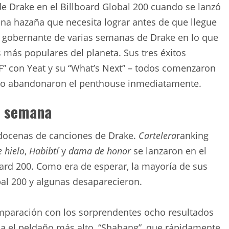
 de Drake en el Billboard Global 200 cuando se lanzó
na hazaña que necesita lograr antes de que llegue
er gobernante de varias semanas de Drake en lo que
 más populares del planeta. Sus tres éxitos
AF” con Yeat y su “What’s Next” – todos comenzaron
ego abandonaron el penthouse inmediatamente.
a semana
 docenas de canciones de Drake.
Cartelera
ranking
 hielo
,
Habibtí
y
dama de honor
se lanzaron en el
board 200. Como era de esperar, la mayoría de sus
bal 200 y algunas desaparecieron.
omparación con los sorprendentes ocho resultados
upa el peldaño más alto, “Shabang”, que rápidamente