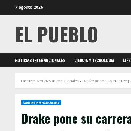
Skip
7 agosto 2026
to
content
EL PUEBLO
NOTICIAS INTERNACIONALES
CIENCIA Y TECNOLOGIA
LIF
Home
Noticias Internacionales
Drake pone su carrera en p
Noticias Internacionales
Drake pone su carrera