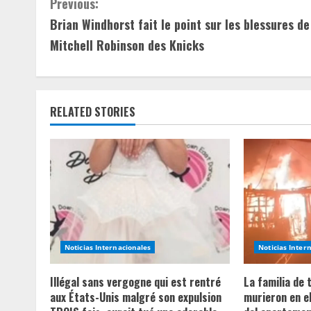
C
Previous:
Brian Windhorst fait le point sur les blessures de
o
Mitchell Robinson des Knicks
n
t
RELATED STORIES
i
n
u
e
R
Noticias Internacionales
Noticias Inter
e
Illégal sans vergogne qui est rentré
La familia de
a
aux États-Unis malgré son expulsion
murieron en e