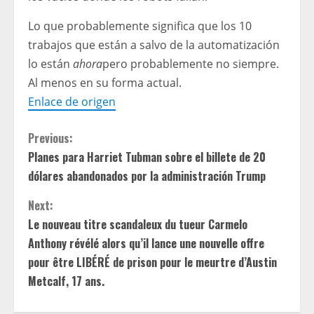
Lo que probablemente significa que los 10
trabajos que están a salvo de la automatización
lo están
ahora
pero probablemente no siempre.
Al menos en su forma actual.
Enlace de origen
C
Previous:
Planes para Harriet Tubman sobre el billete de 20
o
dólares abandonados por la administración Trump
n
Next:
t
Le nouveau titre scandaleux du tueur Carmelo
Anthony révélé alors qu’il lance une nouvelle offre
i
pour être LIBÉRÉ de prison pour le meurtre d’Austin
Metcalf, 17 ans.
n