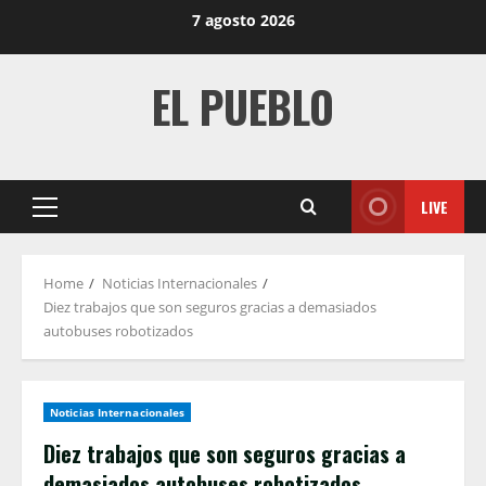
Skip
7 agosto 2026
to
content
EL PUEBLO
LIVE
Primary
Menu
Home
Noticias Internacionales
Diez trabajos que son seguros gracias a demasiados
autobuses robotizados
Noticias Internacionales
Diez trabajos que son seguros gracias a
demasiados autobuses robotizados