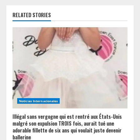
u
e
RELATED STORIES
R
e
a
d
i
n
Noticias Internacionales
g
Illégal sans vergogne qui est rentré aux États-Unis
malgré son expulsion TROIS fois, aurait tué une
adorable fillette de six ans qui voulait juste devenir
ballerine