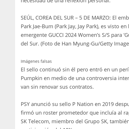
necesidad de una reflexión personal.
SEÚL, COREA DEL SUR – 5 DE MARZO: El embaj
Park Jae-Bum (Park Jay, Jay Park), es visto en
emergente GUCCI 2024 Women’s S/S para ‘Guc
del Sur. (Foto de Han Myung-Gu/Getty Image
Imágenes falsas
El sello continuó sin él pero entró en un per
Pumpkin en medio de una controversia inte
van sin renovar sus contratos.
PSY anunció su sello P Nation en 2019 despu
firmó un roster prometedor que incluía al ra
SK Telecom, miembro del Grupo SK, también 