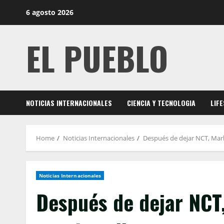
Skip
6 agosto 2026
to
content
EL PUEBLO
NOTICIAS INTERNACIONALES
CIENCIA Y TECNOLOGIA
LIF
Home
Noticias Internacionales
Después de dejar NCT, Mark
Noticias Internacionales
Después de dejar NCT,