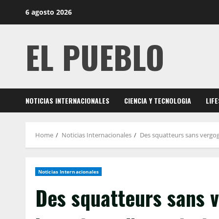
Skip
6 agosto 2026
to
content
EL PUEBLO
NOTICIAS INTERNACIONALES
CIENCIA Y TECNOLOGIA
LIF
Home
Noticias Internacionales
Des squatteurs sans vergog
Noticias Internacionales
Des squatteurs sans v