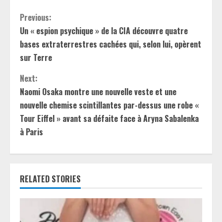
C
Previous:
Un « espion psychique » de la CIA découvre quatre
o
bases extraterrestres cachées qui, selon lui, opèrent
n
sur Terre
t
Next:
Naomi Osaka montre une nouvelle veste et une
i
nouvelle chemise scintillantes par-dessus une robe «
Tour Eiffel » avant sa défaite face à Aryna Sabalenka
n
à Paris
u
e
RELATED STORIES
R
e