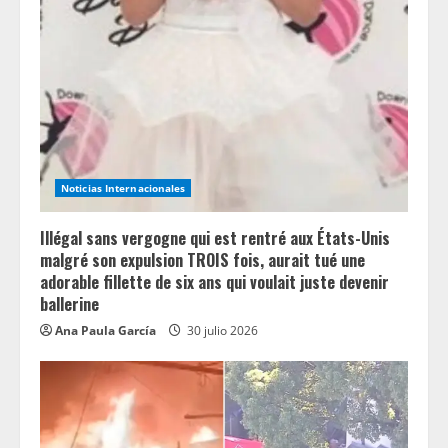
a
d
i
n
g
Noticias Internacionales
Illégal sans vergogne qui est rentré aux États-Unis
malgré son expulsion TROIS fois, aurait tué une
adorable fillette de six ans qui voulait juste devenir
ballerine
Ana Paula García
30 julio 2026