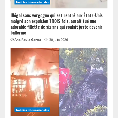
Noticias Internacionales
g
Illégal sans vergogne qui est rentré aux États-Unis
malgré son expulsion TROIS fois, aurait tué une
adorable fillette de six ans qui voulait juste devenir
ballerine
Ana Paula García
30 julio 2026
Noticias Internacionales