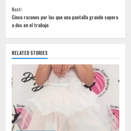
t
Next:
i
Cinco razones por las que una pantalla grande supera
a dos en el trabajo
n
u
e
RELATED STORIES
R
e
a
d
i
n