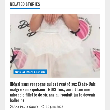
R
RELATED STORIES
e
a
d
i
n
g
Noticias Internacionales
Illégal sans vergogne qui est rentré aux États-Unis
malgré son expulsion TROIS fois, aurait tué une
adorable fillette de six ans qui voulait juste devenir
ballerine
Ana Paula García
30 julio 2026