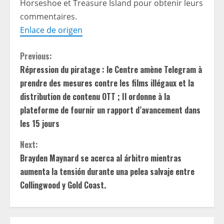
Horseshoe et Treasure Island pour obtenir leurs
commentaires.
Enlace de origen
C
Previous:
Répression du piratage : le Centre amène Telegram à
o
prendre des mesures contre les films illégaux et la
n
distribution de contenu OTT ; Il ordonne à la
plateforme de fournir un rapport d’avancement dans
t
les 15 jours
i
Next:
Brayden Maynard se acerca al árbitro mientras
n
aumenta la tensión durante una pelea salvaje entre
u
Collingwood y Gold Coast.
e