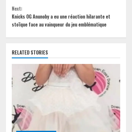
n
Next:
t
Knicks OG Anunoby a eu une réaction hilarante et
stoïque face au vainqueur du jeu emblématique
i
n
RELATED STORIES
u
e
R
e
a
d
i