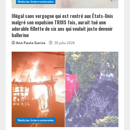
Noticias Internacionales
n
Illégal sans vergogne qui est rentré aux États-Unis
g
malgré son expulsion TROIS fois, aurait tué une
adorable fillette de six ans qui voulait juste devenir
ballerine
Ana Paula García
30 julio 2026
Noticias Internacionales