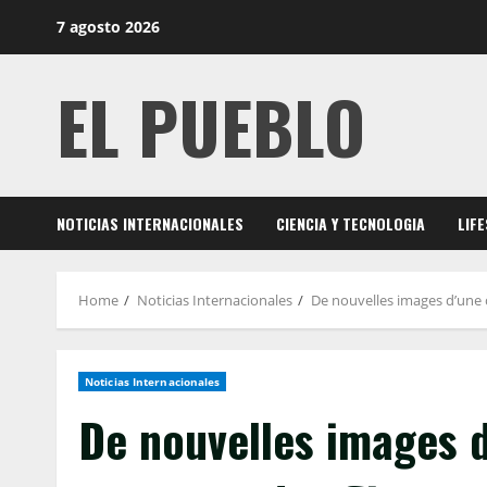
Skip
7 agosto 2026
to
content
EL PUEBLO
NOTICIAS INTERNACIONALES
CIENCIA Y TECNOLOGIA
LIF
Home
Noticias Internacionales
De nouvelles images d’une 
Noticias Internacionales
De nouvelles images 