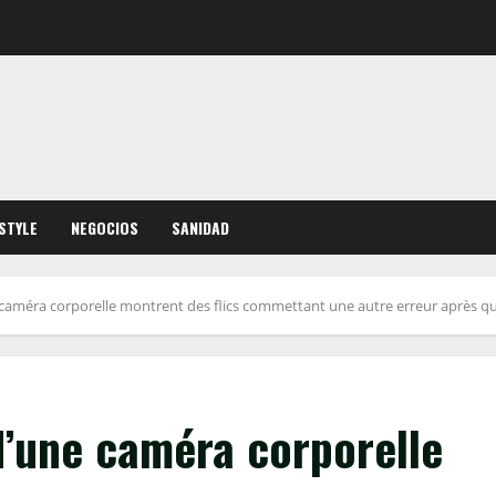
ESTYLE
NEGOCIOS
SANIDAD
caméra corporelle montrent des flics commettant une autre erreur après que
d’une caméra corporelle