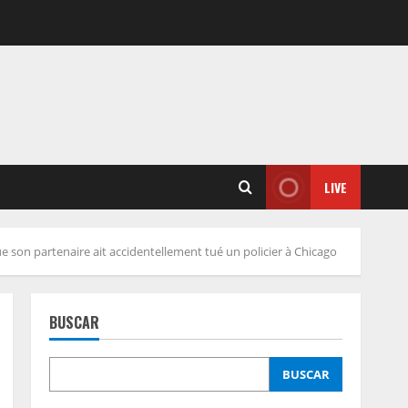
LIVE
 son partenaire ait accidentellement tué un policier à Chicago
BUSCAR
BUSCAR