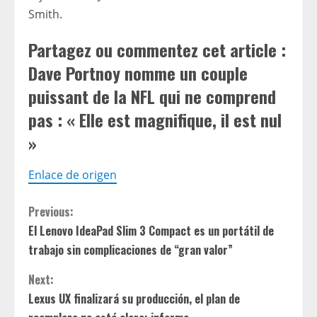
Smith.
Partagez ou commentez cet article :
Dave Portnoy nomme un couple
puissant de la NFL qui ne comprend
pas : « Elle est magnifique, il est nul
»
Enlace de origen
C
Previous:
El Lenovo IdeaPad Slim 3 Compact es un portátil de
o
trabajo sin complicaciones de “gran valor”
n
Next:
t
Lexus UX finalizará su producción, el plan de