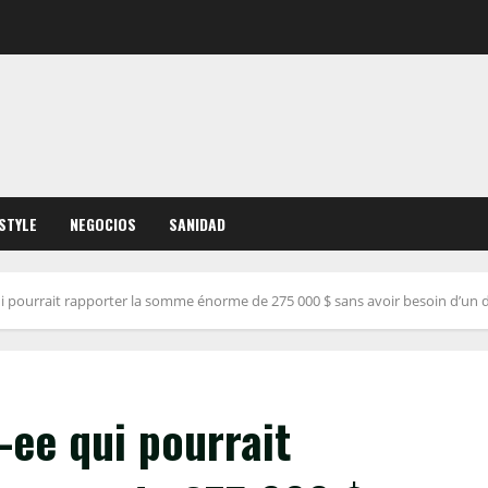
ESTYLE
NEGOCIOS
SANIDAD
ui pourrait rapporter la somme énorme de 275 000 $ sans avoir besoin d’un 
-ee qui pourrait