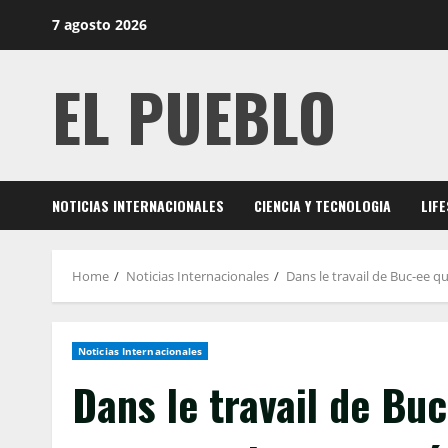
Skip
7 agosto 2026
to
content
EL PUEBLO
NOTICIAS INTERNACIONALES
CIENCIA Y TECNOLOGIA
LIF
Home
Noticias Internacionales
Dans le travail de Buc-ee q
Noticias Internacionales
Dans le travail de Buc