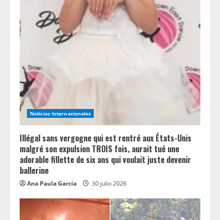
R
e
a
d
i
n
Noticias Internacionales
g
Illégal sans vergogne qui est rentré aux États-Unis
malgré son expulsion TROIS fois, aurait tué une
adorable fillette de six ans qui voulait juste devenir
ballerine
Ana Paula García
30 julio 2026