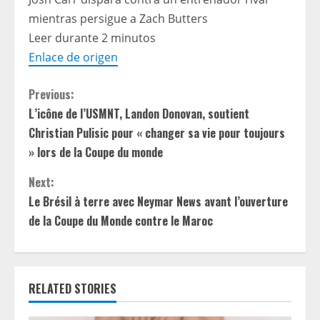
mientras persigue a Zach Butters
Leer durante 2 minutos
Enlace de origen
C
Previous:
L’icône de l’USMNT, Landon Donovan, soutient
o
Christian Pulisic pour « changer sa vie pour toujours
n
» lors de la Coupe du monde
t
Next:
Le Brésil à terre avec Neymar News avant l’ouverture
i
de la Coupe du Monde contre le Maroc
n
u
RELATED STORIES
e