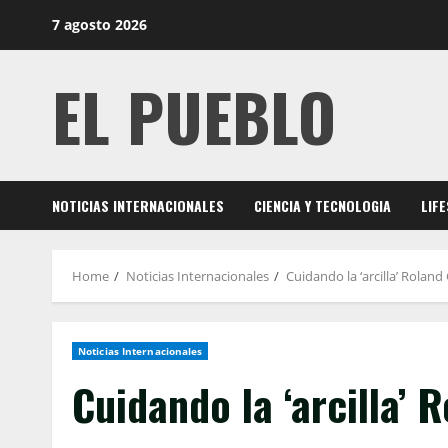
Skip
7 agosto 2026
to
content
EL PUEBLO
NOTICIAS INTERNACIONALES
CIENCIA Y TECNOLOGIA
LIF
Home
Noticias Internacionales
Cuidando la ‘arcilla’ Roland
Noticias Internacionales
Cuidando la ‘arcilla’ 