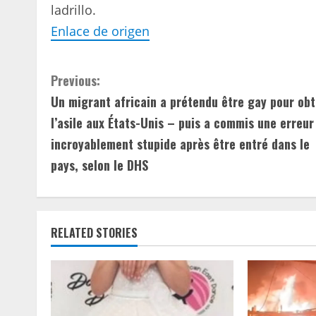
ladrillo.
Enlace de origen
C
Previous:
Un migrant africain a prétendu être gay pour obt
o
l’asile aux États-Unis – puis a commis une erreur
n
incroyablement stupide après être entré dans le
pays, selon le DHS
t
i
n
RELATED STORIES
u
e