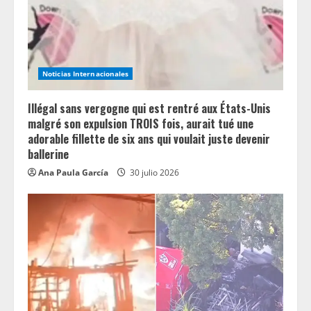
d
i
n
Noticias Internacionales
g
Illégal sans vergogne qui est rentré aux États-Unis
malgré son expulsion TROIS fois, aurait tué une
adorable fillette de six ans qui voulait juste devenir
ballerine
Ana Paula García
30 julio 2026