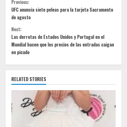
C
Previous:
UFC anuncia siete peleas para la tarjeta Sacramento
o
de agosto
n
Next:
t
Las derrotas de Estados Unidos y Portugal en el
Mundial hacen que los precios de las entradas caigan
i
en picado
n
u
RELATED STORIES
e
R
e
a