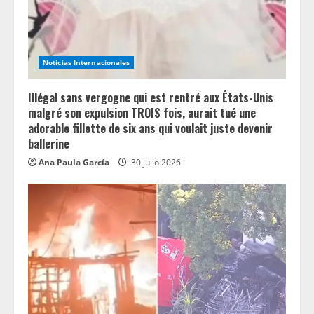
d
i
n
Noticias Internacionales
g
Illégal sans vergogne qui est rentré aux États-Unis
malgré son expulsion TROIS fois, aurait tué une
adorable fillette de six ans qui voulait juste devenir
ballerine
Ana Paula García
30 julio 2026