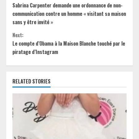
Sabrina Carpenter demande une ordonnance de non-
o
communication contre un homme « visitant sa maison
n
sans y être invité »
t
Next:
Le compte d’Obama à la Maison Blanche touché par le
i
piratage d’Instagram
n
u
RELATED STORIES
e
R
e
a